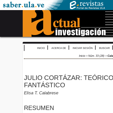
INICIO
ACERCA DE
INICIAR SESIÓN
BUSCAR
Inicio
>
Núm. 33 (28)
>
Cal
JULIO CORTÁZAR: TEÓRICO
FANTÁSTICO
Elisa T. Calabrese
RESUMEN