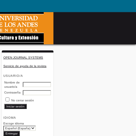
OPEN JOURNAL SYSTEMS
Servicio de ayuda de la revista
USUARIO/A
Nombre de
usuario/a
Contraseña
No cerrar sesión
IDIOMA
Escoge idioma