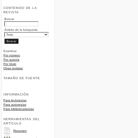
CONTENIDO DE LA
REVISTA
Buscar
Ámbito de la búsqueda
Examinar
Por número
Por autor/a
Por título
Otras revistas
TAMAÑO DE FUENTE
INFORMACIÓN
Para lectores/as
Para autores/as
Para bibliotecarios/as
HERRAMIENTAS DEL
ARTÍCULO
Resumen