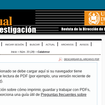
INICIAR SESIÓN
BUSCAR
ACTUAL
ARCHIVOS
AVISOS
Inicio
>
Núm. 33 (28)
>
Calabrese
DESCARGAR EL ARCHIVO PDF
ionado se debe cargar aquí si su navegador tiene
e lectura de PDF (por ejemplo, una versión reciente de
r
).
ión sobre cómo imprimir, guardar y trabajar con PDFs,
porciona una guía útil de
Preguntas frecuentes sobre