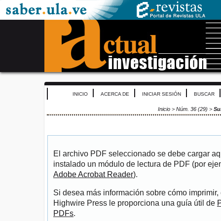
INICIO
ACERCA DE
INICIAR SESIÓN
BUSCAR
Inicio
>
Núm. 36 (29)
>
Su
El archivo PDF seleccionado se debe cargar aqu
instalado un módulo de lectura de PDF (por eje
Adobe Acrobat Reader
).
Si desea más información sobre cómo imprimir, 
Highwire Press le proporciona una guía útil de
P
PDFs
.