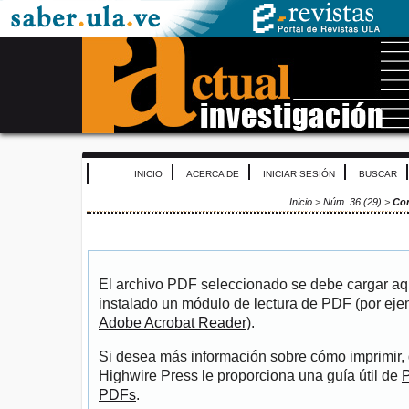
INICIO
ACERCA DE
INICIAR SESIÓN
BUSCAR
Inicio
>
Núm. 36 (29)
>
Co
El archivo PDF seleccionado se debe cargar aqu
instalado un módulo de lectura de PDF (por eje
Adobe Acrobat Reader
).
Si desea más información sobre cómo imprimir, 
Highwire Press le proporciona una guía útil de
P
PDFs
.