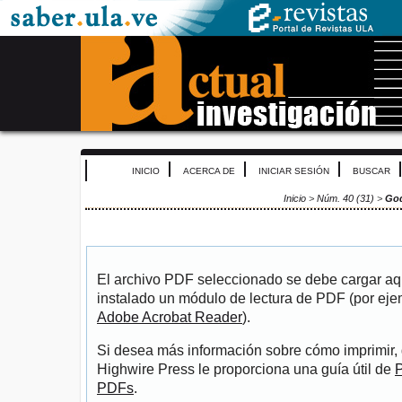
INICIO
ACERCA DE
INICIAR SESIÓN
BUSCAR
Inicio
>
Núm. 40 (31)
>
Go
El archivo PDF seleccionado se debe cargar aqu
instalado un módulo de lectura de PDF (por eje
Adobe Acrobat Reader
).
Si desea más información sobre cómo imprimir, 
Highwire Press le proporciona una guía útil de
P
PDFs
.