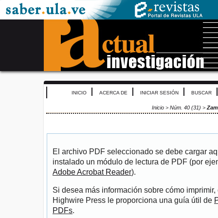
INICIO
ACERCA DE
INICIAR SESIÓN
BUSCAR
Inicio
>
Núm. 40 (31)
>
Zam
El archivo PDF seleccionado se debe cargar aqu
instalado un módulo de lectura de PDF (por eje
Adobe Acrobat Reader
).
Si desea más información sobre cómo imprimir, 
Highwire Press le proporciona una guía útil de
P
PDFs
.