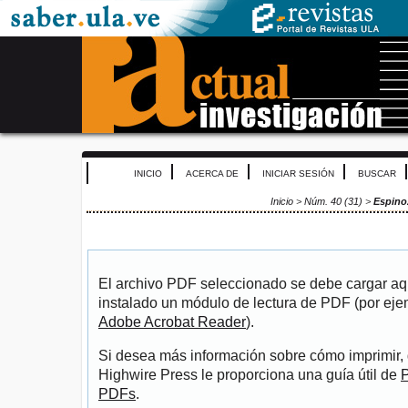
INICIO
ACERCA DE
INICIAR SESIÓN
BUSCAR
Inicio
>
Núm. 40 (31)
>
Espino
El archivo PDF seleccionado se debe cargar aqu
instalado un módulo de lectura de PDF (por eje
Adobe Acrobat Reader
).
Si desea más información sobre cómo imprimir, 
Highwire Press le proporciona una guía útil de
P
PDFs
.