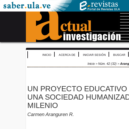
INICIO
ACERCA DE
INICIAR SESIÓN
BUSCAR
Inicio
>
Núm. 42 (32)
>
Arang
UN PROYECTO EDUCATIVO 
UNA SOCIEDAD HUMANIZAD
MILENIO
Carmen Aranguren R.