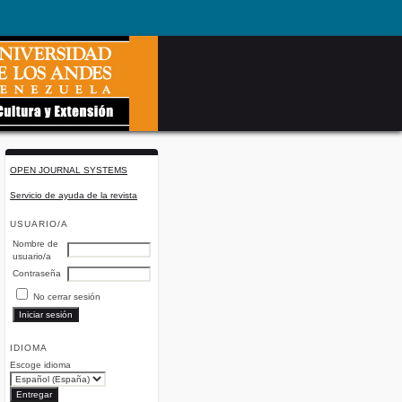
OPEN JOURNAL SYSTEMS
Servicio de ayuda de la revista
USUARIO/A
Nombre de
usuario/a
Contraseña
No cerrar sesión
IDIOMA
Escoge idioma