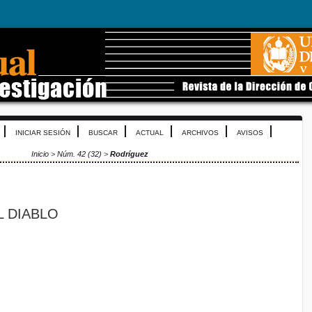
INICIAR SESIÓN
BUSCAR
ACTUAL
ARCHIVOS
AVISOS
Inicio
>
Núm. 42 (32)
>
Rodríguez
L DIABLO