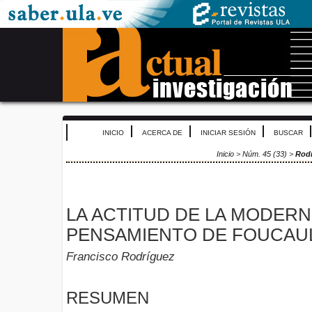
INICIO
ACERCA DE
INICIAR SESIÓN
BUSCAR
Inicio
>
Núm. 45 (33)
>
Rod
LA ACTITUD DE LA MODERN
PENSAMIENTO DE FOUCAU
Francisco Rodríguez
RESUMEN