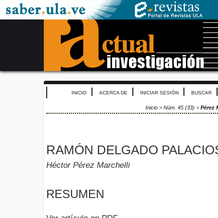
INICIO
ACERCA DE
INICIAR SESIÓN
BUSCAR
Inicio
>
Núm. 45 (33)
>
Pérez 
RAMÓN DELGADO PALACIO
Héctor Pérez Marchelli
RESUMEN