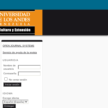
OPEN JOURNAL SYSTEMS
Servicio de ayuda de la revista
USUARIO/A
Nombre de
usuario/a
Contraseña
No cerrar sesión
IDIOMA
Escoge idioma