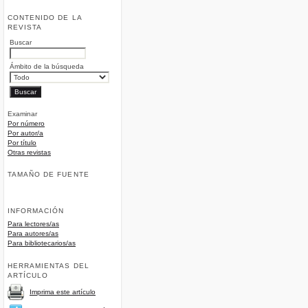
CONTENIDO DE LA
REVISTA
Buscar
Ámbito de la búsqueda
Examinar
Por número
Por autor/a
Por título
Otras revistas
TAMAÑO DE FUENTE
INFORMACIÓN
Para lectores/as
Para autores/as
Para bibliotecarios/as
HERRAMIENTAS DEL
ARTÍCULO
Imprima este artículo