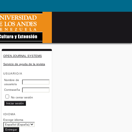
OPEN JOURNAL SYSTEMS
Servicio de ayuda de la revista
USUARIO/A
Nombre de
usuario/a
Contraseña
No cerrar sesión
IDIOMA
Escoge idioma