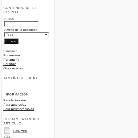
CONTENIDO DE LA
REVISTA
Buscar
Ámbito de la búsqueda
Examinar
Por número
Por autor/a
Por título
Otras revistas
TAMAÑO DE FUENTE
INFORMACIÓN
Para lectores/as
Para autores/as
Para bibliotecarios/as
HERRAMIENTAS DEL
ARTÍCULO
Resumen