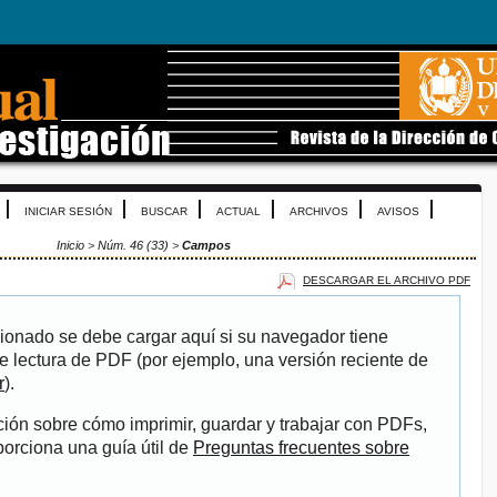
INICIAR SESIÓN
BUSCAR
ACTUAL
ARCHIVOS
AVISOS
Inicio
>
Núm. 46 (33)
>
Campos
DESCARGAR EL ARCHIVO PDF
ionado se debe cargar aquí si su navegador tiene
e lectura de PDF (por ejemplo, una versión reciente de
r
).
ión sobre cómo imprimir, guardar y trabajar con PDFs,
porciona una guía útil de
Preguntas frecuentes sobre