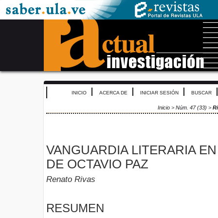
INICIO
ACERCA DE
INICIAR SESIÓN
BUSCAR
Inicio
>
Núm. 47 (33)
>
R
VANGUARDIA LITERARIA EN
DE OCTAVIO PAZ
Renato Rivas
RESUMEN