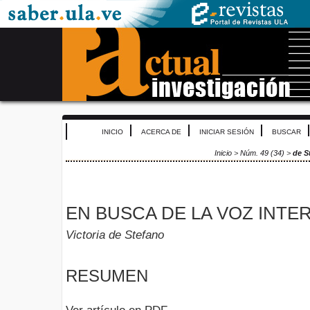
INICIO
ACERCA DE
INICIAR SESIÓN
BUSCAR
Inicio
>
Núm. 49 (34)
>
de S
EN BUSCA DE LA VOZ INTE
Victoria de Stefano
RESUMEN