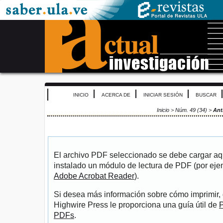
INICIO
ACERCA DE
INICIAR SESIÓN
BUSCAR
Inicio
>
Núm. 49 (34)
>
Ant
El archivo PDF seleccionado se debe cargar aqu
instalado un módulo de lectura de PDF (por eje
Adobe Acrobat Reader
).
Si desea más información sobre cómo imprimir, 
Highwire Press le proporciona una guía útil de
P
PDFs
.