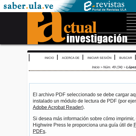
INICIO
ACERCA DE
INICIAR SESIÓN
BUSCAR
Inicio
>
Núm. 49 (34)
>
López
El archivo PDF seleccionado se debe cargar aqu
instalado un módulo de lectura de PDF (por eje
Adobe Acrobat Reader
).
Si desea más información sobre cómo imprimir, 
Highwire Press le proporciona una guía útil de
P
PDFs
.