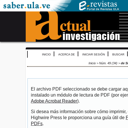
INICIO
ACERCA DE
INICIAR SESIÓN
BUSCAR
Inicio
>
Núm. 49 (34)
>
de S
El archivo PDF seleccionado se debe cargar aqu
instalado un módulo de lectura de PDF (por eje
Adobe Acrobat Reader
).
Si desea más información sobre cómo imprimir, 
Highwire Press le proporciona una guía útil de
P
PDFs
.