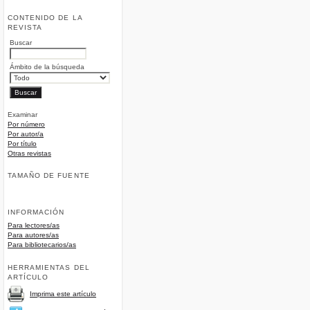
CONTENIDO DE LA
REVISTA
Buscar
Ámbito de la búsqueda
Examinar
Por número
Por autor/a
Por título
Otras revistas
TAMAÑO DE FUENTE
INFORMACIÓN
Para lectores/as
Para autores/as
Para bibliotecarios/as
HERRAMIENTAS DEL
ARTÍCULO
Imprima este artículo