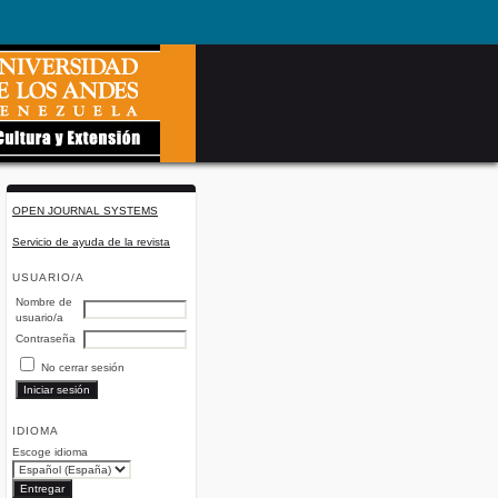
OPEN JOURNAL SYSTEMS
Servicio de ayuda de la revista
USUARIO/A
Nombre de
usuario/a
Contraseña
No cerrar sesión
IDIOMA
Escoge idioma