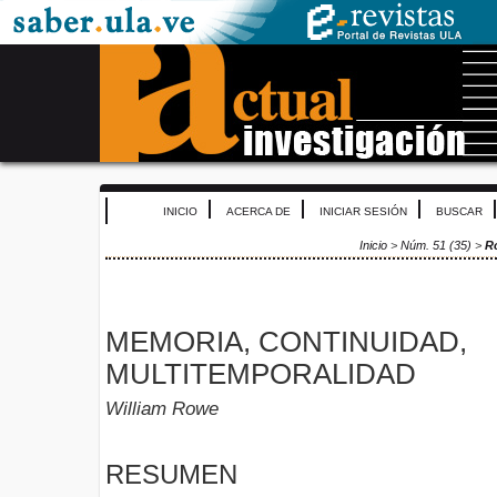
INICIO
ACERCA DE
INICIAR SESIÓN
BUSCAR
Inicio
>
Núm. 51 (35)
>
R
MEMORIA, CONTINUIDAD,
MULTITEMPORALIDAD
William Rowe
RESUMEN