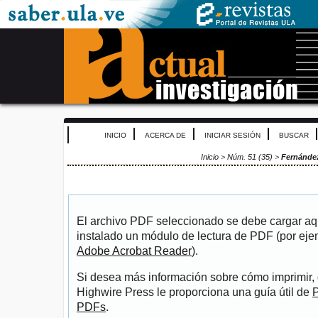
INICIO
ACERCA DE
INICIAR SESIÓN
BUSCAR
Inicio
>
Núm. 51 (35)
>
Fernánde
El archivo PDF seleccionado se debe cargar aqu
instalado un módulo de lectura de PDF (por eje
Adobe Acrobat Reader
).
Si desea más información sobre cómo imprimir, 
Highwire Press le proporciona una guía útil de
P
PDFs
.