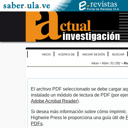
INICIO
ACERCA DE
INICIAR SESIÓN
BUSCAR
Inicio
>
Núm. 51 (35)
>
Ru
El archivo PDF seleccionado se debe cargar aqu
instalado un módulo de lectura de PDF (por eje
Adobe Acrobat Reader
).
Si desea más información sobre cómo imprimir, 
Highwire Press le proporciona una guía útil de
P
PDFs
.