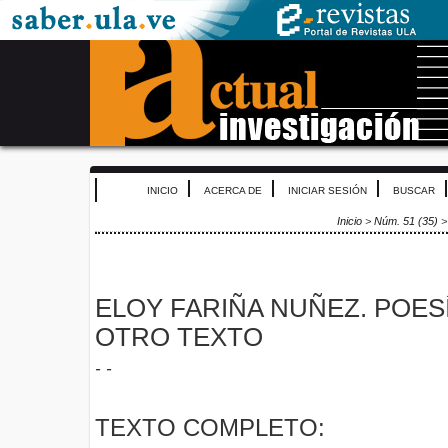
INICIO
ACERCA DE
INICIAR SESIÓN
BUSCAR
Inicio
>
Núm. 51 (35)
ELOY FARIÑA NUÑEZ. POES
OTRO TEXTO
- -
TEXTO COMPLETO: