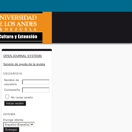
OPEN JOURNAL SYSTEMS
Servicio de ayuda de la revista
USUARIO/A
Nombre de
usuario/a
Contraseña
No cerrar sesión
IDIOMA
Escoge idioma