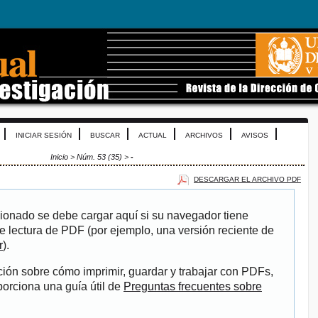
INICIAR SESIÓN
BUSCAR
ACTUAL
ARCHIVOS
AVISOS
Inicio
>
Núm. 53 (35)
>
-
DESCARGAR EL ARCHIVO PDF
ionado se debe cargar aquí si su navegador tiene
e lectura de PDF (por ejemplo, una versión reciente de
r
).
ión sobre cómo imprimir, guardar y trabajar con PDFs,
porciona una guía útil de
Preguntas frecuentes sobre