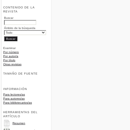
CONTENIDO DE LA
REVISTA
Buscar
Ámbito de la búsqueda
Examinar
Por número
Por autor/a
Por título
Otras revistas
TAMAÑO DE FUENTE
INFORMACIÓN
Para lectores/as
Para autores/as
Para bibliotecarios/as
HERRAMIENTAS DEL
ARTÍCULO
Resumen