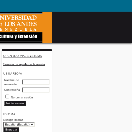
OPEN JOURNAL SYSTEMS
Servicio de ayuda de la revista
USUARIO/A
Nombre de
usuario/a
Contraseña
No cerrar sesión
IDIOMA
Escoge idioma