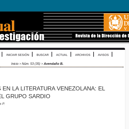
INICIAR SESIÓN
BUSCAR
ACTUAL
ARCHIVOS
AVISOS
Inicio
>
Núm. 53 (35)
>
Avendaño B.
S EN LA LITERATURA VENEZOLANA: EL
L GRUPO SARDIO
s P.