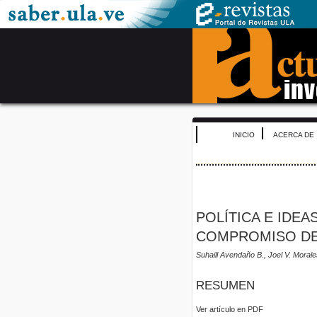
INICIO
ACERCA DE
POLÍTICA E IDEA
COMPROMISO DE
Suhaill Avendaño B., Joel V. Morale
RESUMEN
Ver artículo en PDF