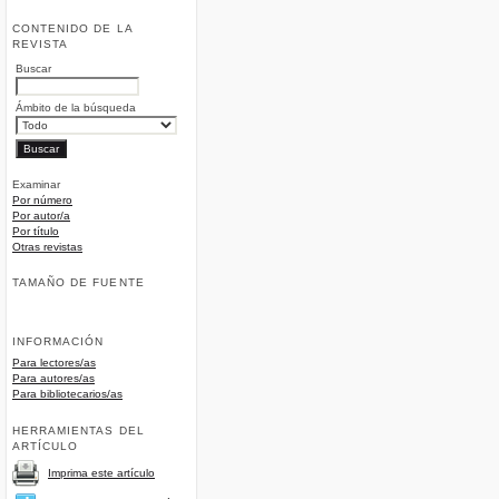
CONTENIDO DE LA
REVISTA
Buscar
Ámbito de la búsqueda
Examinar
Por número
Por autor/a
Por título
Otras revistas
TAMAÑO DE FUENTE
INFORMACIÓN
Para lectores/as
Para autores/as
Para bibliotecarios/as
HERRAMIENTAS DEL
ARTÍCULO
Imprima este artículo