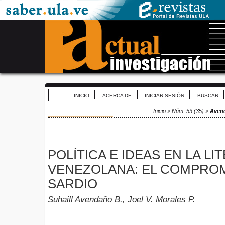
INICIO
ACERCA DE
INICIAR SESIÓN
BUSCAR
Inicio
>
Núm. 53 (35)
>
Aven
POLÍTICA E IDEAS EN LA L
VENEZOLANA: EL COMPRO
SARDIO
Suhaill Avendaño B., Joel V. Morales P.