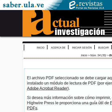
INICIO
ACERCA DE
INICIAR SESIÓN
BUSCAR
Inicio
>
Núm. 54 (35)
>
B
El archivo PDF seleccionado se debe cargar aqu
instalado un módulo de lectura de PDF (por eje
Adobe Acrobat Reader
).
Si desea más información sobre cómo imprimir, 
Highwire Press le proporciona una guía útil de
P
PDFs
.