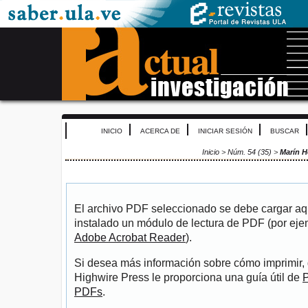
INICIO
ACERCA DE
INICIAR SESIÓN
BUSCAR
Inicio
>
Núm. 54 (35)
>
Marín 
El archivo PDF seleccionado se debe cargar aqu
instalado un módulo de lectura de PDF (por eje
Adobe Acrobat Reader
).
Si desea más información sobre cómo imprimir, 
Highwire Press le proporciona una guía útil de
P
PDFs
.