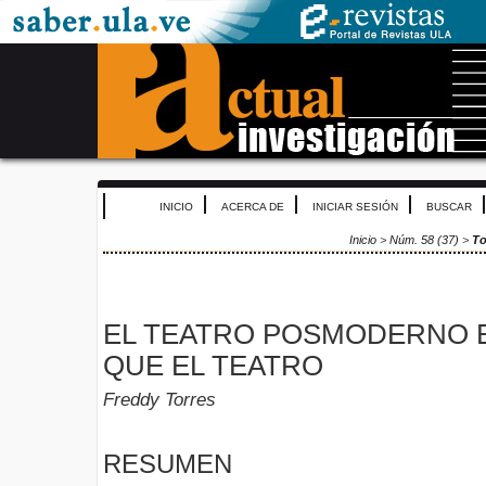
INICIO
ACERCA DE
INICIAR SESIÓN
BUSCAR
Inicio
>
Núm. 58 (37)
>
To
EL TEATRO POSMODERNO 
QUE EL TEATRO
Freddy Torres
RESUMEN