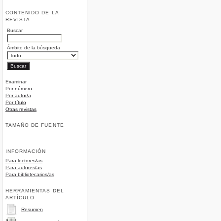
CONTENIDO DE LA
REVISTA
Buscar
Ámbito de la búsqueda
Examinar
Por número
Por autor/a
Por título
Otras revistas
TAMAÑO DE FUENTE
INFORMACIÓN
Para lectores/as
Para autores/as
Para bibliotecarios/as
HERRAMIENTAS DEL
ARTÍCULO
Resumen