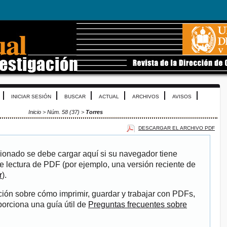
INICIAR SESIÓN
BUSCAR
ACTUAL
ARCHIVOS
AVISOS
Inicio
>
Núm. 58 (37)
>
Torres
DESCARGAR EL ARCHIVO PDF
ionado se debe cargar aquí si su navegador tiene
e lectura de PDF (por ejemplo, una versión reciente de
r
).
ión sobre cómo imprimir, guardar y trabajar con PDFs,
porciona una guía útil de
Preguntas frecuentes sobre