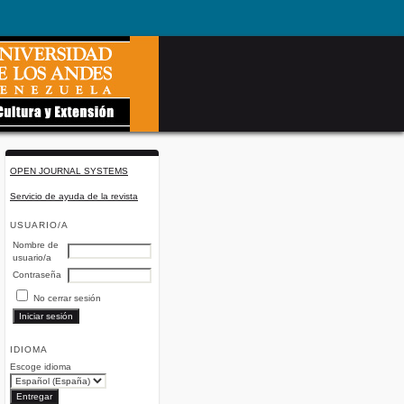
OPEN JOURNAL SYSTEMS
Servicio de ayuda de la revista
USUARIO/A
Nombre de
usuario/a
Contraseña
No cerrar sesión
IDIOMA
Escoge idioma