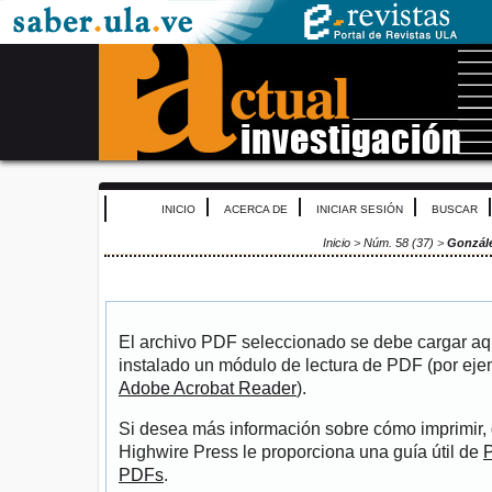
INICIO
ACERCA DE
INICIAR SESIÓN
BUSCAR
Inicio
>
Núm. 58 (37)
>
Gonzále
El archivo PDF seleccionado se debe cargar aqu
instalado un módulo de lectura de PDF (por eje
Adobe Acrobat Reader
).
Si desea más información sobre cómo imprimir, 
Highwire Press le proporciona una guía útil de
P
PDFs
.