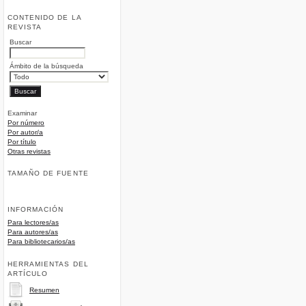
CONTENIDO DE LA
REVISTA
Buscar
Ámbito de la búsqueda
Examinar
Por número
Por autor/a
Por título
Otras revistas
TAMAÑO DE FUENTE
INFORMACIÓN
Para lectores/as
Para autores/as
Para bibliotecarios/as
HERRAMIENTAS DEL
ARTÍCULO
Resumen