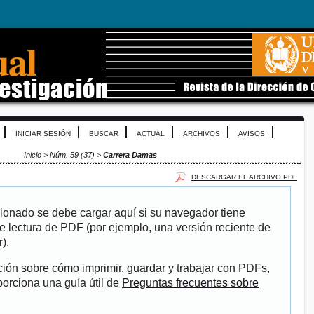
INICIAR SESIÓN
BUSCAR
ACTUAL
ARCHIVOS
AVISOS
Inicio
>
Núm. 59 (37)
>
Carrera Damas
DESCARGAR EL ARCHIVO PDF
ionado se debe cargar aquí si su navegador tiene
e lectura de PDF (por ejemplo, una versión reciente de
r
).
ión sobre cómo imprimir, guardar y trabajar con PDFs,
porciona una guía útil de
Preguntas frecuentes sobre