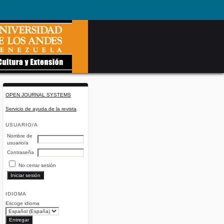
OPEN JOURNAL SYSTEMS
Servicio de ayuda de la revista
USUARIO/A
Nombre de
usuario/a
Contraseña
No cerrar sesión
IDIOMA
Escoge idioma