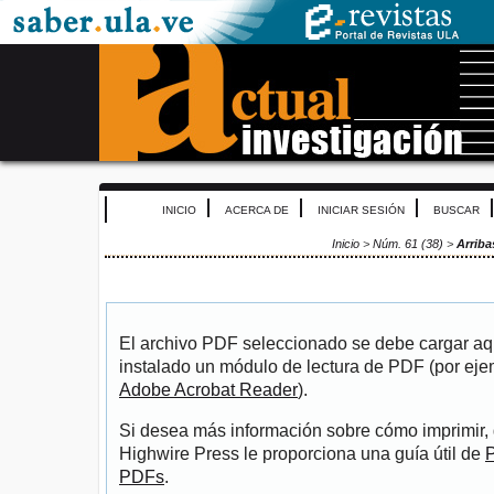
INICIO
ACERCA DE
INICIAR SESIÓN
BUSCAR
Inicio
>
Núm. 61 (38)
>
Arriba
El archivo PDF seleccionado se debe cargar aqu
instalado un módulo de lectura de PDF (por eje
Adobe Acrobat Reader
).
Si desea más información sobre cómo imprimir, 
Highwire Press le proporciona una guía útil de
P
PDFs
.