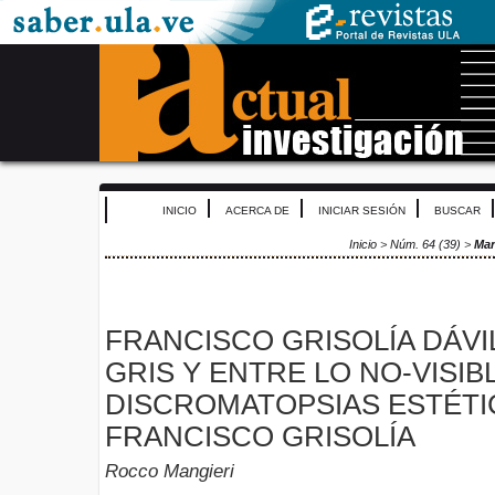
INICIO
ACERCA DE
INICIAR SESIÓN
BUSCAR
Inicio
>
Núm. 64 (39)
>
Man
FRANCISCO GRISOLÍA DÁVIL
GRIS Y ENTRE LO NO-VISIBL
DISCROMATOPSIAS ESTÉTI
FRANCISCO GRISOLÍA
Rocco Mangieri