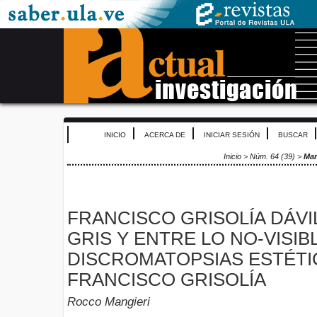
INICIO
ACERCA DE
INICIAR SESIÓN
BUSCAR
Inicio
>
Núm. 64 (39)
>
Man
FRANCISCO GRISOLÍA DÁVIL
GRIS Y ENTRE LO NO-VISIBL
DISCROMATOPSIAS ESTÉTI
FRANCISCO GRISOLÍA
Rocco Mangieri