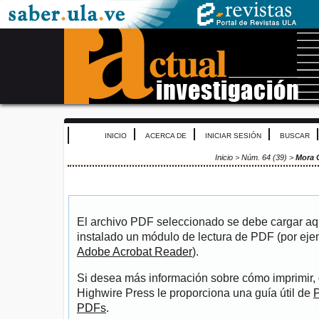
INICIO
ACERCA DE
INICIAR SESIÓN
BUSCAR
Inicio
>
Núm. 64 (39)
>
Mora 
El archivo PDF seleccionado se debe cargar aqu
instalado un módulo de lectura de PDF (por eje
Adobe Acrobat Reader
).
Si desea más información sobre cómo imprimir, 
Highwire Press le proporciona una guía útil de
P
PDFs
.