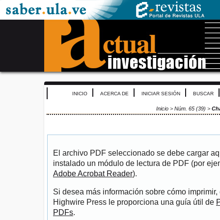
INICIO
ACERCA DE
INICIAR SESIÓN
BUSCAR
Inicio
>
Núm. 65 (39)
>
Ch
El archivo PDF seleccionado se debe cargar aqu
instalado un módulo de lectura de PDF (por eje
Adobe Acrobat Reader
).
Si desea más información sobre cómo imprimir, 
Highwire Press le proporciona una guía útil de
P
PDFs
.