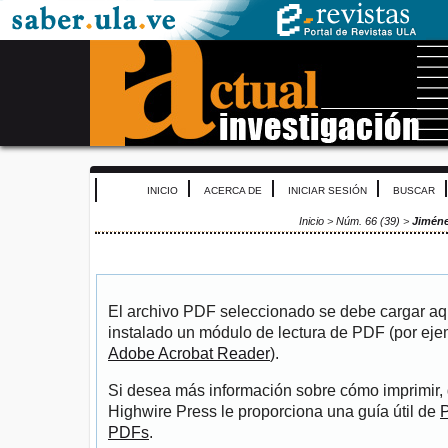
INICIO
ACERCA DE
INICIAR SESIÓN
BUSCAR
Inicio
>
Núm. 66 (39)
>
Jiméne
El archivo PDF seleccionado se debe cargar aqu
instalado un módulo de lectura de PDF (por eje
Adobe Acrobat Reader
).
Si desea más información sobre cómo imprimir, 
Highwire Press le proporciona una guía útil de
P
PDFs
.