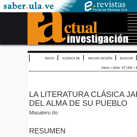
INICIO
ACERCA DE
INICIAR SESIÓN
BUSCAR
Inicio
>
Núm. 67 (40)
>
LA LITERATURA CLÁSICA J
DEL ALMA DE SU PUEBLO
Masateru Ito
RESUMEN