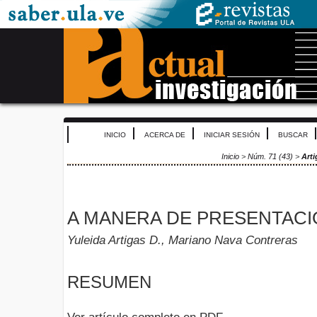
INICIO
ACERCA DE
INICIAR SESIÓN
BUSCAR
Inicio
>
Núm. 71 (43)
>
Arti
A MANERA DE PRESENTACI
Yuleida Artigas D., Mariano Nava Contreras
RESUMEN