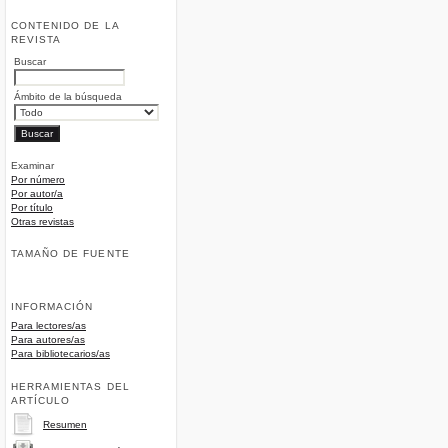
CONTENIDO DE LA
REVISTA
Buscar
Ámbito de la búsqueda
Examinar
Por número
Por autor/a
Por título
Otras revistas
TAMAÑO DE FUENTE
INFORMACIÓN
Para lectores/as
Para autores/as
Para bibliotecarios/as
HERRAMIENTAS DEL
ARTÍCULO
Resumen