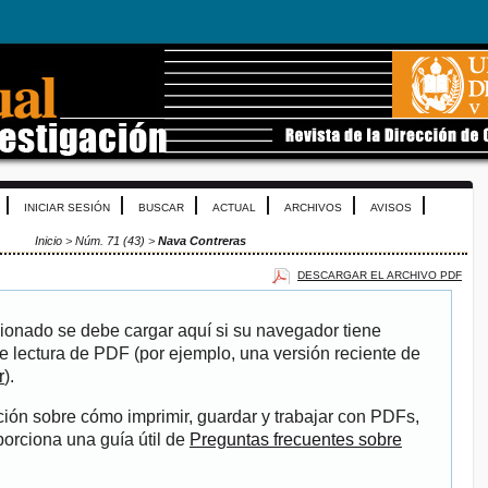
INICIAR SESIÓN
BUSCAR
ACTUAL
ARCHIVOS
AVISOS
Inicio
>
Núm. 71 (43)
>
Nava Contreras
DESCARGAR EL ARCHIVO PDF
ionado se debe cargar aquí si su navegador tiene
e lectura de PDF (por ejemplo, una versión reciente de
r
).
ión sobre cómo imprimir, guardar y trabajar con PDFs,
porciona una guía útil de
Preguntas frecuentes sobre