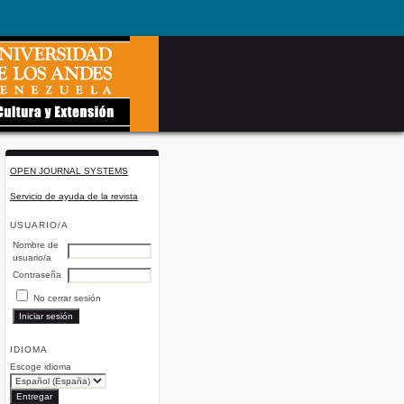
OPEN JOURNAL SYSTEMS
Servicio de ayuda de la revista
USUARIO/A
Nombre de
usuario/a
Contraseña
No cerrar sesión
IDIOMA
Escoge idioma