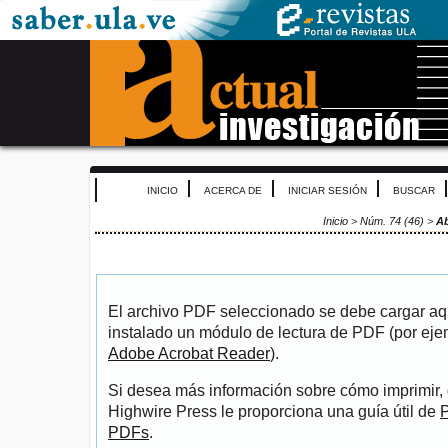
INICIO
ACERCA DE
INICIAR SESIÓN
BUSCAR
Inicio
>
Núm. 74 (46)
>
A
El archivo PDF seleccionado se debe cargar aqu
instalado un módulo de lectura de PDF (por eje
Adobe Acrobat Reader
).
Si desea más información sobre cómo imprimir, 
Highwire Press le proporciona una guía útil de
P
PDFs
.