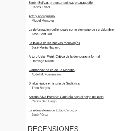
Simón Bolívar, protector del teatro caraqueño
Carlos Edsel
Arte y anarquismo
Miguel Montoya
La deformación del lenguaje como elemento de servidumbre
José Sant Roz
La falacia de las nuevas tecnologías
José María Navarro
Arturo Uslar Pietri. Crítica de la democracia formal
Domingo Miliani
Gorbachov no es de La Mancha
Abdel M. Fuenmayor
Shaka, épica e historia de Sudáfrica
Trino Borges
Alfredo Silva Estrada: Cada día bajo el golpe del cielo
Carlos San Diego
La aldea eterna de Lubio Cardozo
José Pérez
RECENSIONES