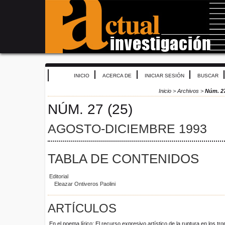
INICIO
ACERCA DE
INICIAR SESIÓN
BUSCAR
Inicio
>
Archivos
>
Núm. 27
NÚM. 27 (25)
AGOSTO-DICIEMBRE 1993
TABLA DE CONTENIDOS
Editorial
Eleazar Ontiveros Paolini
ARTÍCULOS
En el poema lírico: El recurso expresivo artístico de la ruptura en los tr