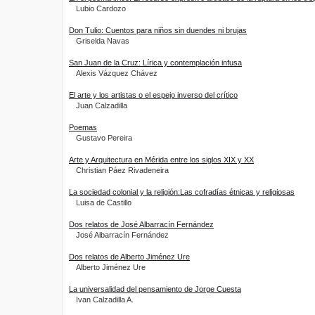
Lubio Cardozo
Don Tulio: Cuentos para niños sin duendes ni brujas
Griselda Navas
San Juan de la Cruz: Lírica y contemplación infusa
Alexis Vázquez Chávez
El arte y los artistas o el espejo inverso del crítico
Juan Calzadilla
Poemas
Gustavo Pereira
Arte y Arquitectura en Mérida entre los siglos XIX y XX
Christian Páez Rivadeneira
La sociedad colonial y la religión:Las cofradías étnicas y religiosas
Luisa de Castillo
Dos relatos de José Albarracín Fernández
José Albarracín Fernández
Dos relatos de Alberto Jiménez Ure
Alberto Jiménez Ure
La universalidad del pensamiento de Jorge Cuesta
Ivan Calzadilla A.