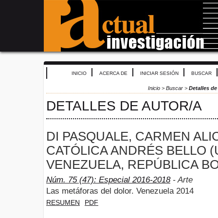
INICIO
ACERCA DE
INICIAR SESIÓN
BUSCAR
Inicio
>
Buscar
>
Detalles de
DETALLES DE AUTOR/A
DI PASQUALE, CARMEN ALI
CATÓLICA ANDRÉS BELLO (
VENEZUELA, REPÚBLICA BO
Núm. 75 (47): Especial 2016-2018
- Arte
Las metáforas del dolor. Venezuela 2014
RESUMEN
PDF