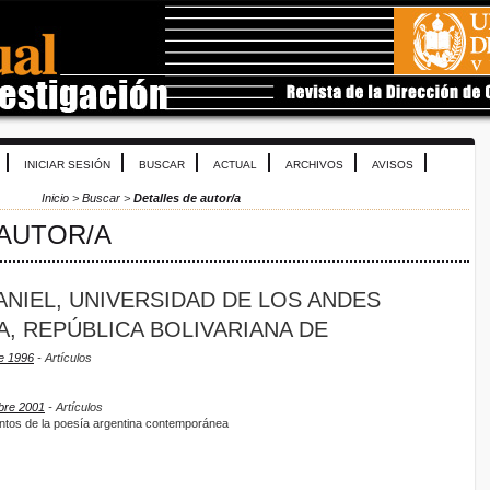
INICIAR SESIÓN
BUSCAR
ACTUAL
ARCHIVOS
AVISOS
Inicio
>
Buscar
>
Detalles de autor/a
 AUTOR/A
ANIEL, UNIVERSIDAD DE LOS ANDES
A, REPÚBLICA BOLIVARIANA DE
e 1996
- Artículos
mbre 2001
- Artículos
ntos de la poesía argentina contemporánea