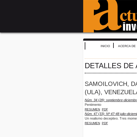
INICIO
ACERCA DE
DETALLES DE
SAMOILOVICH, D
(ULA), VENEZUEL
Núm. 34 (28): septiembre-diciembr
Pentimento
RESUMEN
PDF
Núm. 47 (33): Nº 47-48 julio-dicie
Un realismo deceptivo. Tres mome
RESUMEN
PDF