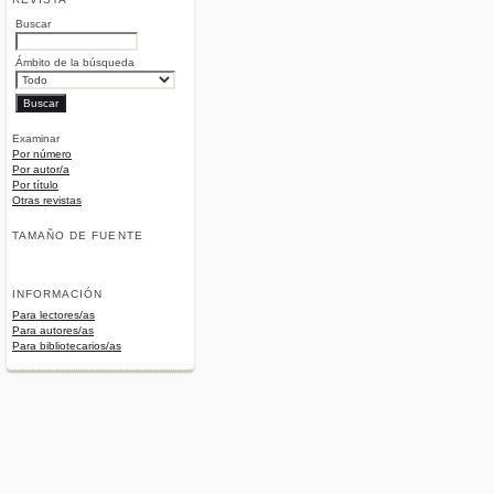
Buscar
Ámbito de la búsqueda
Examinar
Por número
Por autor/a
Por título
Otras revistas
TAMAÑO DE FUENTE
INFORMACIÓN
Para lectores/as
Para autores/as
Para bibliotecarios/as