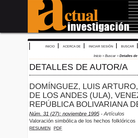
INICIO
ACERCA DE
INICIAR SESIÓN
BUSCAR
Inicio
>
Buscar
>
Detalles de
DETALLES DE AUTOR/A
DOMÍNGUEZ, LUIS ARTURO,
DE LOS ANDES (ULA), VENE
REPÚBLICA BOLIVARIANA D
Núm. 31 (27): noviembre 1995
- Artículos
Valoración simbólica de los hechos folklóricos
RESUMEN
PDF