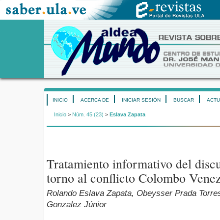
INICIO
ACERCA DE
INICIAR SESIÓN
BUSCAR
ACTU
Inicio
>
Núm. 45 (23)
>
Eslava Zapata
Tratamiento informativo del disc
torno al conflicto Colombo Vene
Rolando Eslava Zapata, Obeysser Prada Torres
Gonzalez Júnior