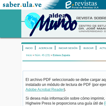
INICIO
ACERCA DE
INICIAR SESIÓN
BUSCAR
ACTU
Inicio
>
Núm. 45 (23)
>
Eslava Zapata
El archivo PDF seleccionado se debe cargar aqu
instalado un módulo de lectura de PDF (por eje
Adobe Acrobat Reader
).
Si desea más información sobre cómo imprimir, 
Highwire Press le proporciona una guía útil de
P