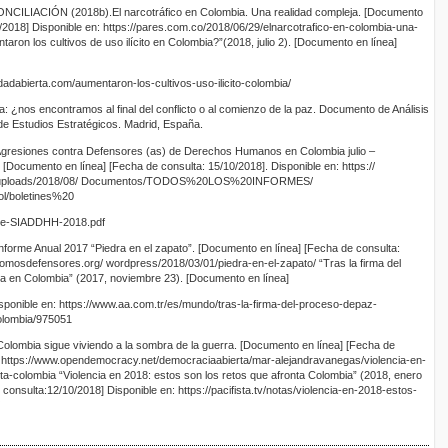
IACIÓN (2018b).El narcotráfico en Colombia. Una realidad compleja. [Documento
0/2018] Disponible en: https://pares.com.co/2018/06/29/elnarcotrafico-en-colombia-una-
aron los cultivos de uso ilícito en Colombia?”(2018, julio 2). [Documento en línea]
rdadabierta.com/aumentaron-los-cultivos-uso-ilicito-colombia/
 ¿nos encontramos al final del conflicto o al comienzo de la paz. Documento de Análisis
 de Estudios Estratégicos. Madrid, España.
iones contra Defensores (as) de Derechos Humanos en Colombia julio –
. [Documento en línea] [Fecha de consulta: 15/10/2018]. Disponible en: https://
nt/uploads/2018/08/ Documentos/TODOS%20LOS%20INFORMES/
/boletines%20
mbre-SIADDHH-2018.pdf
e Anual 2017 “Piedra en el zapato”. [Documento en línea] [Fecha de consulta:
/somosdefensores.org/ wordpress/2018/03/01/piedra-en-el-zapato/ “Tras la firma del
ia en Colombia” (2017, noviembre 23). [Documento en línea]
sponible en: https://www.aa.com.tr/es/mundo/tras-la-firma-del-proceso-depaz-
olombia/975051
lombia sigue viviendo a la sombra de la guerra. [Documento en línea] [Fecha de
n: https://www.opendemocracy.net/democraciaabierta/mar-alejandravanegas/violencia-en-
a-colombia “Violencia en 2018: estos son los retos que afronta Colombia” (2018, enero
consulta:12/10/2018] Disponible en: https://pacifista.tv/notas/violencia-en-2018-estos-