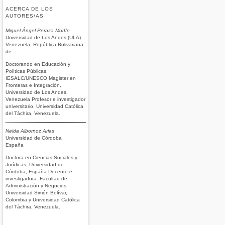
ACERCA DE LOS
AUTORES/AS
Miguel Ángel Peraza Morffe
Universidad de Los Andes (ULA)
Venezuela, República Bolivariana
de
Doctorando en Educación y
Políticas Públicas,
IESALC/UNESCO Magister en
Fronteras e Integración,
Universidad de Los Andes,
Venezuela Profesor e investigador
universitario, Universidad Católica
del Táchira, Venezuela.
Neida Albornoz Arias
Universidad de Córdoba
España
Doctora en Ciencias Sociales y
Jurídicas, Universidad de
Córdoba, España Docente e
investigadora. Facultad de
Administración y Negocios
Universidad Simón Bolívar,
Colombia y Universidad Católica
del Táchira, Venezuela.