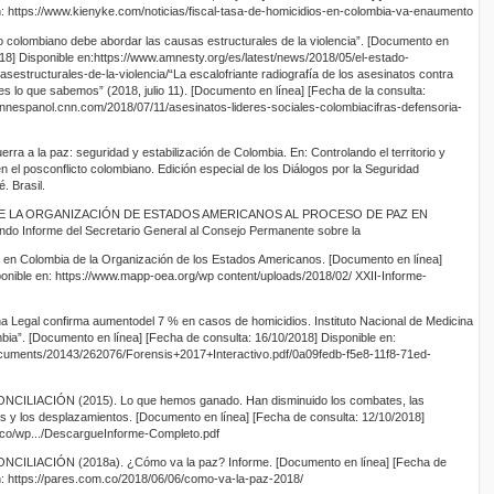
n: https://www.kienyke.com/noticias/fiscal-tasa-de-homicidios-en-colombia-va-enaumento
 colombiano debe abordar las causas estructurales de la violencia”. [Documento en
018] Disponible en:https://www.amnesty.org/es/latest/news/2018/05/el-estado-
estructurales-de-la-violencia/“La escalofriante radiografía de los asesinatos contra
es lo que sabemos” (2018, julio 11). [Documento en línea] [Fecha de la consulta:
/cnnespanol.cnn.com/2018/07/11/asesinatos-lideres-sociales-colombiacifras-defensoria-
a a la paz: seguridad y estabilización de Colombia. En: Controlando el territorio y
n el posconflicto colombiano. Edición especial de los Diálogos por la Seguridad
. Brasil.
E LA ORGANIZACIÓN DE ESTADOS AMERICANOS AL PROCESO DE PAZ EN
o Informe del Secretario General al Consejo Permanente sobre la
 en Colombia de la Organización de los Estados Americanos. [Documento en línea]
onible en: https://www.mapp-oea.org/wp content/uploads/2018/02/ XXII-Informe-
Legal confirma aumentodel 7 % en casos de homicidios. Instituto Nacional de Medicina
ia”. [Documento en línea] [Fecha de consulta: 16/10/2018] Disponible en:
ocuments/20143/262076/Forensis+2017+Interactivo.pdf/0a09fedb-f5e8-11f8-71ed-
LIACIÓN (2015). Lo que hemos ganado. Han disminuido los combates, las
os y los desplazamientos. [Documento en línea] [Fecha de consulta: 12/10/2018]
.co/wp.../DescargueInforme-Completo.pdf
LIACIÓN (2018a). ¿Cómo va la paz? Informe. [Documento en línea] [Fecha de
n: https://pares.com.co/2018/06/06/como-va-la-paz-2018/