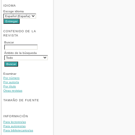
IDIOMA
Escoge idioma
CONTENIDO DE LA
REVISTA
Buscar
Ámbito de la búsqueda
Examinar
Por número
Por autor/a
Por título
Otras revistas
TAMAÑO DE FUENTE
INFORMACIÓN
Para lectores/as
Para autores/as
Para bibliotecarios/as