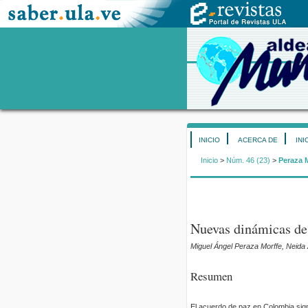
INICIO
ACERCA DE
INI
Inicio
>
Núm. 46 (23)
>
Peraza 
Nuevas dinámicas de 
Miguel Ángel Peraza Morffe, Neida 
Resumen
El acuerdo de paz en Colombia sign