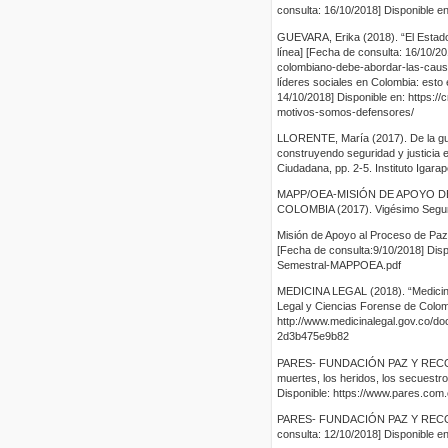
consulta: 16/10/2018] Disponible e
GUEVARA, Erika (2018). “El Estado
línea] [Fecha de consulta: 16/10/2
colombiano-debe-abordar-las-causas
líderes sociales en Colombia: esto 
14/10/2018] Disponible en: https:/
motivos-somos-defensores/
LLORENTE, María (2017). De la guerr
construyendo seguridad y justicia e
Ciudadana, pp. 2-5. Instituto Igarapé
MAPP/OEA-MISIÓN DE APOYO D
COLOMBIA (2017). Vigésimo Segund
Misión de Apoyo al Proceso de Paz
[Fecha de consulta:9/10/2018] Disp
Semestral-MAPPOEA.pdf
MEDICINA LEGAL (2018). “Medicina 
Legal y Ciencias Forense de Colomb
http://www.medicinalegal.gov.co/d
2d3b475e9b82
PARES- FUNDACIÓN PAZ Y RECONCI
muertes, los heridos, los secuestr
Disponible: https://www.pares.com
PARES- FUNDACIÓN PAZ Y RECONCI
consulta: 12/10/2018] Disponible e