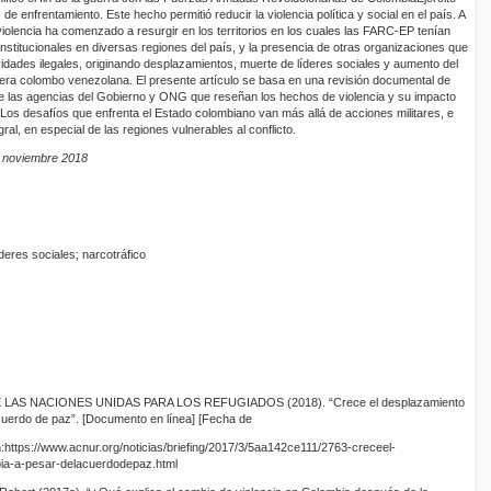
e enfrentamiento. Este hecho permitió reducir la violencia política y social en el país. A
violencia ha comenzado a resurgir en los territorios en los cuales las FARC-EP tenían
institucionales en diversas regiones del país, y la presencia de otras organizaciones que
vidades ilegales, originando desplazamientos, muerte de líderes sociales y aumento del
ontera colombo venezolana. El presente artículo se basa en una revisión documental de
de las agencias del Gobierno y ONG que reseñan los hechos de violencia y su impacto
 Los desafíos que enfrenta el Estado colombiano van más allá de acciones militares, e
gral, en especial de las regiones vulnerables al conflicto.
: noviembre 2018
deres sociales; narcotráfico
S NACIONES UNIDAS PARA LOS REFUGIADOS (2018). “Crece el desplazamiento
cuerdo de paz”. [Documento en línea] [Fecha de
n:https://www.acnur.org/noticias/briefing/2017/3/5aa142ce111/2763-creceel-
ia-a-pesar-delacuerdodepaz.html