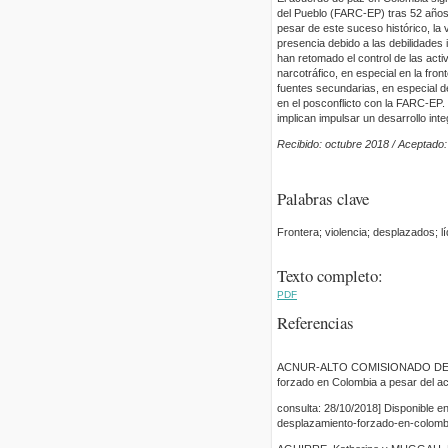
del Pueblo (FARC-EP) tras 52 años d
pesar de este suceso histórico, la 
presencia debido a las debilidades 
han retomado el control de las acti
narcotráfico, en especial en la fr
fuentes secundarias, en especial 
en el posconflicto con la FARC-EP.
implican impulsar un desarrollo inte
Recibido: octubre 2018 / Aceptado
Palabras clave
Frontera; violencia; desplazados; lí
Texto completo:
PDF
Referencias
ACNUR-ALTO COMISIONADO DE LA
forzado en Colombia a pesar del a
consulta: 28/10/2018] Disponible e
desplazamiento-forzado-en-colomb