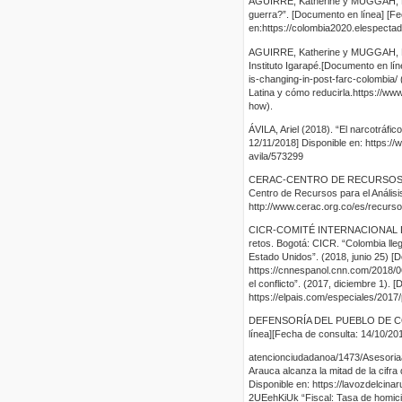
AGUIRRE, Katherine y MUGGAH, Rob
guerra?”. [Documento en línea] [Fe
en:https://colombia2020.elespecta
AGUIRRE, Katherine y MUGGAH, Ro
Instituto Igarapé.[Documento en lín
is-changing-in-post-farc-colombia/ 
Latina y cómo reducirla.https://ww
how).
ÁVILA, Ariel (2018). “El narcotráfi
12/11/2018] Disponible en: https://
avila/573299
CERAC-CENTRO DE RECURSOS PARA
Centro de Recursos para el Análisi
http://www.cerac.org.co/es/recurso
CICR-COMITÉ INTERNACIONAL DE L
retos. Bogotá: CICR. “Colombia lle
Estado Unidos”. (2018, junio 25) [
https://cnnespanol.cnn.com/2018/0
el conflicto”. (2017, diciembre 1).
https://elpais.com/especiales/2017/p
DEFENSORÍA DEL PUEBLO DE COLOM
línea][Fecha de consulta: 14/10/201
atencionciudadanoa/1473/Asesor
Arauca alcanza la mitad de la cifra
Disponible en: https://lavozdelci
2UEehKiUk “Fiscal: Tasa de homici