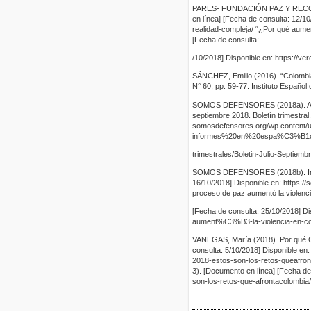
PARES- FUNDACIÓN PAZ Y RECONCIL
en línea] [Fecha de consulta: 12/1
realidad-compleja/ “¿Por qué aument
[Fecha de consulta:
/10/2018] Disponible en: https://ve
SÁNCHEZ, Emilio (2016). “Colombia:
N° 60, pp. 59-77. Instituto Español
SOMOS DEFENSORES (2018a). Agres
septiembre 2018. Boletín trimestral
somosdefensores.org/wp conte
informes%20en%20espa%C3%B1ol
trimestrales/Boletin-Julio-Septie
SOMOS DEFENSORES (2018b). Inform
16/10/2018] Disponible en: https:/
proceso de paz aumentó la violenc
[Fecha de consulta: 25/10/2018] Di
aument%C3%B3-la-violencia-en-c
VANEGAS, María (2018). Por qué Co
consulta: 5/10/2018] Disponible e
2018-estos-son-los-retos-queafront
3). [Documento en línea] [Fecha de 
son-los-retos-que-afrontacolombia/