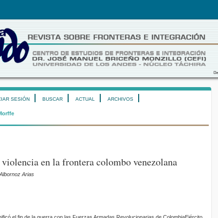
CIAR SESIÓN
BUSCAR
ACTUAL
ARCHIVOS
Morffe
violencia en la frontera colombo venezolana
Albornoz Arias
ificó el fin de la guerra con las Fuerzas Armadas Revolucionarias de ColombiaEjército