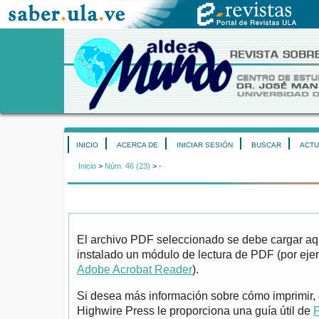
INICIO
ACERCA DE
INICIAR SESIÓN
BUSCAR
ACTU
Inicio
>
Núm. 46 (23)
>
-
El archivo PDF seleccionado se debe cargar aqu
instalado un módulo de lectura de PDF (por eje
Adobe Acrobat Reader
).
Si desea más información sobre cómo imprimir, 
Highwire Press le proporciona una guía útil de
P